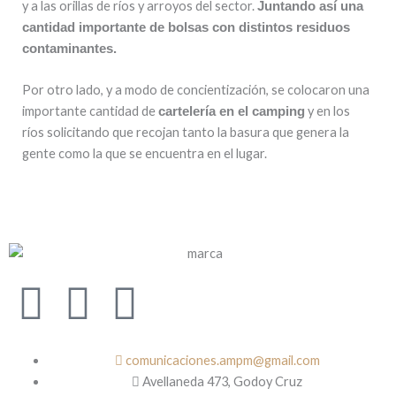
y a las orillas de ríos y arroyos del sector.
Juntando así una
cantidad importante de bolsas con distintos residuos
contaminantes.
Por otro lado, y a modo de concientización, se colocaron una
importante cantidad de
y en los
cartelería en el camping
ríos solicitando que recojan tanto la basura que genera la
gente como la que se encuentra en el lugar.
F
I
W
a
n
h
comunicaciones.ampm@gmail.com
c
s
a
Avellaneda 473, Godoy Cruz