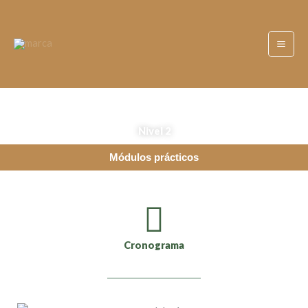
Ir
al
contenido
Nivel 2
Módulos prácticos
Cronograma